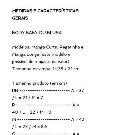
MEDIDAS E CARACTERÍSTICAS
GERAIS
BODY BABY OU BLUSA
Modelos: Manga Curta, Regatinha e
Manga Longa (este modelo é
passível de reajuste de valor)
Tamanho estampa: 14,35 x 21 cm
Tamanho produto (em cm)
RN ------------------------ A = 37
/ L = 21 / M = 7
P -------------------------- A =
40 / L = 22 / M = 8
M ------------------------- A = 42
/ L = 23 / M = 8,5
G -------------------------- A =