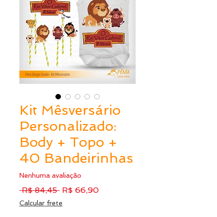
Kit Mêsversário
Personalizado:
Body + Topo +
40 Bandeirinhas
Nenhuma avaliação
Preço
Preço
 R$ 84,45 
R$ 66,90
normal
promocional
Calcular frete