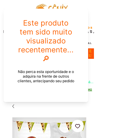
FÊNIX DESIGN STUDIO | Design
Gráfico| Desenvolvimento de Produtos
Personalizados para Pessoas,
Empresas e EventoS
Lembrancinhas, Brindes promocionais,
Decoração, Presentes e Comunicação Visual
ME
NU
Meu Carrinho
Entrar
PEDIDOS PELO CHAT OU WHATSAPP: Informe os produtos, 
quantidade e o CEP ou endereço de entrega e receba um link já 
com o frete para apenas pagar!
Duque de Caxias - Rio de Janeiro -
WhatsApp:
[21] 9 6546 4862