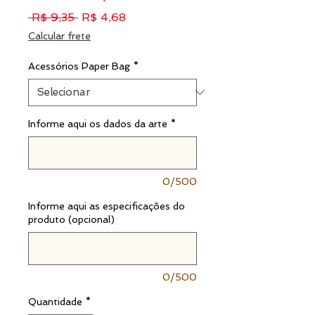
Preço
Preço
 R$ 9,35 
R$ 4,68
normal
promocional
Calcular frete
Acessórios Paper Bag
*
Informe aqui os dados da arte
*
0/500
Informe aqui as especificações do
produto (opcional)
0/500
Quantidade
*