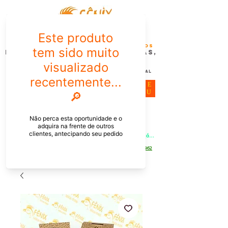
FÊNIX DESIGN STUDIO | Design
Gráfico| Desenvolvimento de Produtos
Personalizados para Pessoas,
Empresas e EventoS
Lembrancinhas, Brindes promocionais,
Decoração, Presentes e Comunicação Visual
ME
NU
Meu Carrinho
Entrar
PEDIDOS PELO CHAT OU WHATSAPP: Informe os produtos, 
quantidade e o CEP ou endereço de entrega e receba um link já 
com o frete para apenas pagar!
Duque de Caxias - Rio de Janeiro -
WhatsApp:
[21] 9 6546 4862