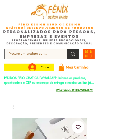
FÊNIX DESIGN STUDIO | Design
Gráfico| Desenvolvimento de Produtos
Personalizados para Pessoas,
Empresas e EventoS
Lembrancinhas, Brindes promocionais,
Decoração, Presentes e Comunicação Visual
ME
NU
Meu Carrinho
Entrar
PEDIDOS PELO CHAT OU WHATSAPP: Informe os produtos, 
quantidade e o CEP ou endereço de entrega e receba um link já 
com o frete para apenas pagar!
Duque de Caxias - Rio de Janeiro -
WhatsApp:
[21] 9 6546 4862