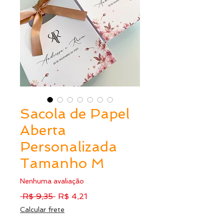
Sacola de Papel
Aberta
Personalizada
Tamanho M
Nenhuma avaliação
Preço
Preço
 R$ 9,35 
R$ 4,21
normal
promocional
Calcular frete