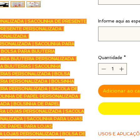
Informe aqui as esp
NALIZADA | SACOLINHA DE PRESENTE
PRESENTE PERSONALIZADA |
ONALIZADA |
RSONALIZADA | SACOLINHA PARA
 BOLSA PARA BIJUTERIA
Quantidade
*
ARA BIJUTERIA PERSONALIZADA |
 BIJUTERIAS | SACOLINHA
RIAS PERSONALIZADA | BOLSA
RIA PERSONALIZADA | BOLSINHA
RIA PERSONALIZADA | SACOLA DE
Adicionar ao c
OLINHA DE PAPEL PERSONALIZADA |
ADA | BOLSINHA DE PAPEL
RA LOJAS PERSONALIZADA | SACOLA
NALIZADA | SACOLINHA PARA LOJAS
 DE PAPEL PARA LOJAS
A LOJAS PERSONALIZADA | BOLSA DE
USOS E APLICAÇ