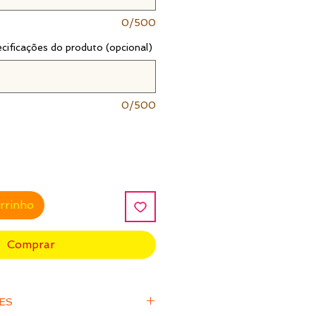
0/500
ecificações do produto (opcional)
0/500
arrinho
Comprar
ÕES