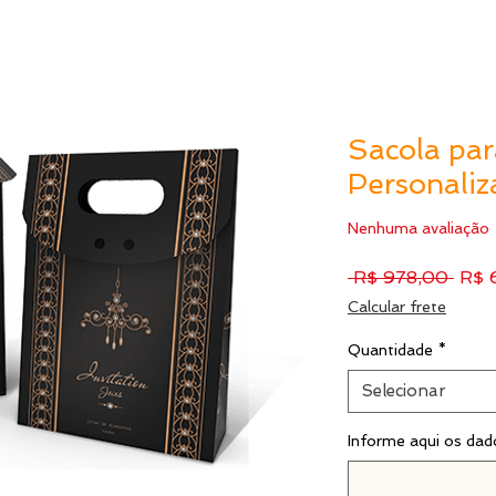
Sacola par
Personaliz
Nenhuma avaliação
Preç
 R$ 978,00 
R$ 
norm
Calcular frete
Quantidade
*
Selecionar
Informe aqui os dad