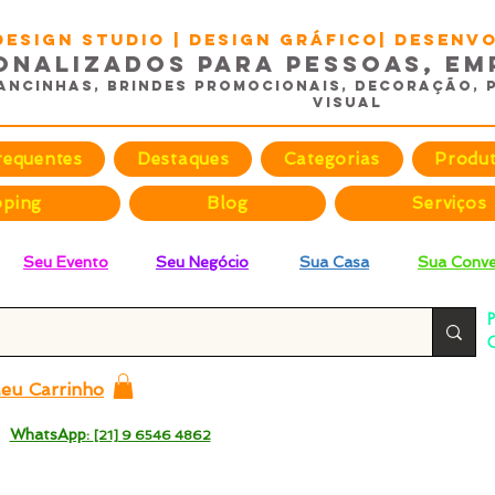
DESIGN STUDIO | Design Gráfico| Desen
onalizados para Pessoas, Em
ancinhas, Brindes promocionais, Decoração, 
Visual
requentes
Destaques
Categorias
Produ
pping
Blog
Serviços
Seu Evento
Seu Negócio
Sua Casa
Sua Conve
P
C
p
eu Carrinho
 -
WhatsApp:
[21] 9 6546 4862