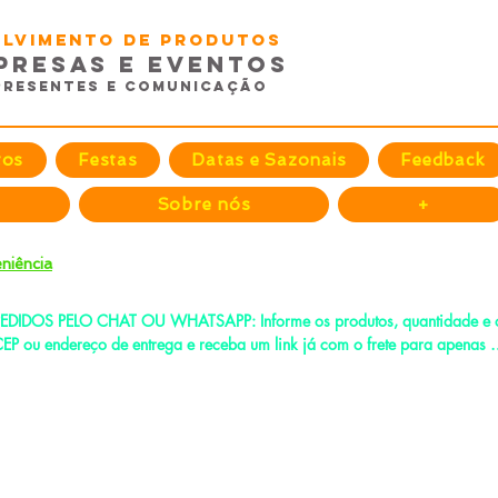
volvimento de Produtos
presas e EventoS
Presentes e Comunicação
tos
Festas
Datas e Sazonais
Feedback
Sobre nós
+
niência
EDIDOS PELO CHAT OU WHATSAPP: Informe os produtos, quantidade e o
EP ou endereço de entrega e receba um link já com o frete para apenas 
agar!
e-mail:
fenixdesign@outlook.com