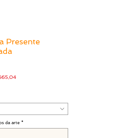
a Presente
ada
o
Preço
665,04
al
promocional
os da arte
*