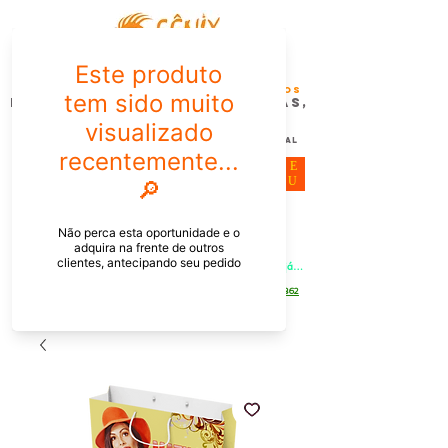
FÊNIX DESIGN STUDIO | Design
Gráfico| Desenvolvimento de Produtos
Personalizados para Pessoas,
Empresas e EventoS
Lembrancinhas, Brindes promocionais,
Decoração, Presentes e Comunicação Visual
ME
NU
Meu Carrinho
Entrar
PEDIDOS PELO CHAT OU WHATSAPP: Informe os produtos, 
quantidade e o CEP ou endereço de entrega e receba um link já 
com o frete para apenas pagar!
Duque de Caxias - Rio de Janeiro -
WhatsApp:
[21] 9 6546 4862