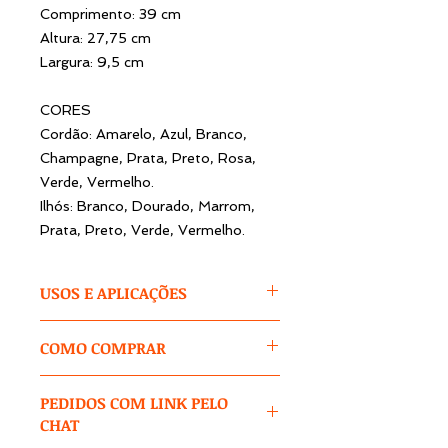
Comprimento: 39 cm
Altura: 27,75 cm
Largura: 9,5 cm
CORES
Cordão: Amarelo, Azul, Branco,
Champagne, Prata, Preto, Rosa,
Verde, Vermelho.
Ilhós: Branco, Dourado, Marrom,
Prata, Preto, Verde, Vermelho.
USOS E APLICAÇÕES
As Sacolas de Papel do Tipo
COMO COMPRAR
Comercial se destacam por
apresentar características de
1 – Após clicar no produto,
sacolas utilizadas em
PEDIDOS COM LINK PELO
selecione as opções
para cores /
estabelecimentos comerciais. Elas
CHAT
tamanhos / modelos e outras que
possuem cordão de cadarço
aparecerem.