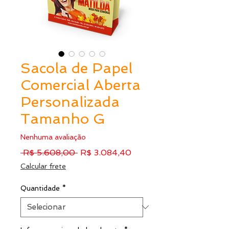
Sacola de Papel
Comercial Aberta
Personalizada
Tamanho G
Nenhuma avaliação
Preço
Preço
 R$ 5.608,00 
R$ 3.084,40
normal
promocional
Calcular frete
Quantidade
*