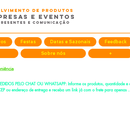
volvimento de Produtos
presas e EventoS
Presentes e Comunicação
tos
Festas
Datas e Sazonais
Feedback
Sobre nós
+
niência
EDIDOS PELO CHAT OU WHATSAPP: Informe os produtos, quantidade e o
EP ou endereço de entrega e receba um link já com o frete para apenas 
agar!
e-mail:
fenixdesign@outlook.com