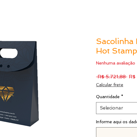
Sacolinha 
Hot Stamp
Nenhuma avaliação
Pre
 R$ 5.721,88 
R$ 
nor
Calcular frete
Quantidade
*
Selecionar
Informe aqui os dad