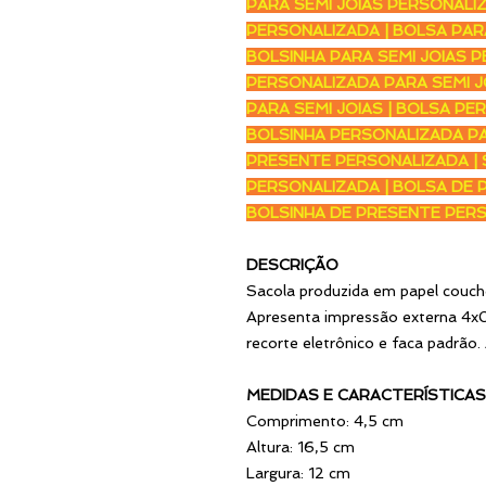
PARA SEMI JOIAS PERSONALIZ
PERSONALIZADA | BOLSA PARA
BOLSINHA PARA SEMI JOIAS 
PERSONALIZADA PARA SEMI J
PARA SEMI JOIAS | BOLSA PE
BOLSINHA PERSONALIZADA PA
PRESENTE PERSONALIZADA | 
PERSONALIZADA | BOLSA DE 
BOLSINHA DE PRESENTE PER
DESCRIÇÃO
Sacola produzida em papel couch
Apresenta impressão externa 4x0
recorte eletrônico e faca padrão
MEDIDAS E CARACTERÍSTICAS
Comprimento: 4,5 cm
Altura: 16,5 cm
Largura: 12 cm