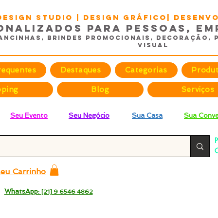
DESIGN STUDIO | Design Gráfico| Desen
onalizados para Pessoas, Em
ancinhas, Brindes promocionais, Decoração, 
Visual
requentes
Destaques
Categorias
Produ
pping
Blog
Serviços
Seu Evento
Seu Negócio
Sua Casa
Sua Conve
P
C
p
eu Carrinho
 -
WhatsApp:
[21] 9 6546 4862