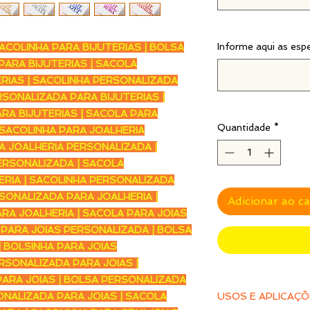
Informe aqui as esp
ACOLINHA PARA BIJUTERIAS | BOLSA
 PARA BIJUTERIAS | SACOLA
RIAS | SACOLINHA PERSONALIZADA
RSONALIZADA PARA BIJUTERIAS |
RA BIJUTERIAS | SACOLA PARA
Quantidade
*
 SACOLINHA PARA JOALHERIA
A JOALHERIA PERSONALIZADA |
ERSONALIZADA | SACOLA
RIA | SACOLINHA PERSONALIZADA
SONALIZADA PARA JOALHERIA |
Adicionar ao c
RA JOALHERIA | SACOLA PARA JOIAS
 PARA JOIAS PERSONALIZADA | BOLSA
 BOLSINHA PARA JOIAS
RSONALIZADA PARA JOIAS |
ARA JOIAS | BOLSA PERSONALIZADA
ONALIZADA PARA JOIAS | SACOLA
USOS E APLICAÇ