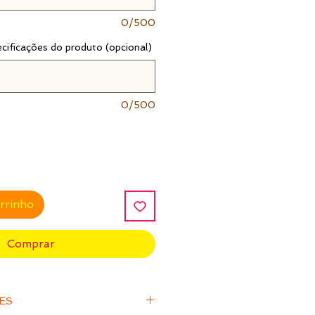
0/500
ecificações do produto (opcional)
0/500
arrinho
Comprar
ÕES