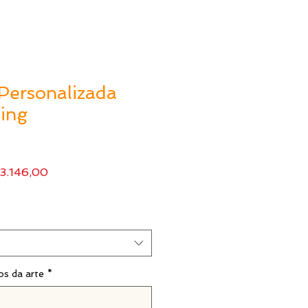
Personalizada
ing
ço
Preço
3.146,00
mal
promocional
os da arte
*