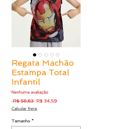
Regata Machão
Estampa Total
Infantil
Nenhuma avaliação
Preço
Preço
 R$ 58,63 
R$ 34,59
normal
promocional
Calcular frete
Tamanho
*