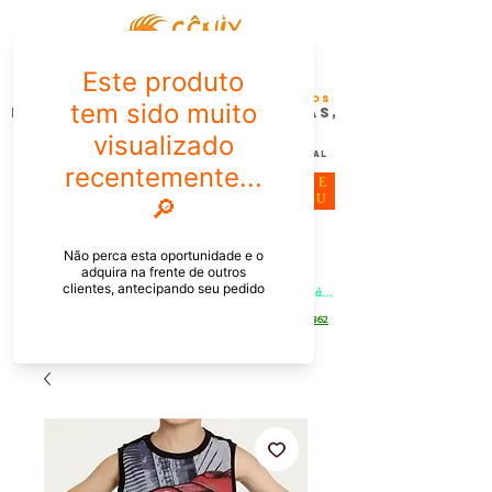
FÊNIX DESIGN STUDIO | Design
Gráfico| Desenvolvimento de Produtos
Personalizados para Pessoas,
Empresas e EventoS
Lembrancinhas, Brindes promocionais,
Decoração, Presentes e Comunicação Visual
ME
NU
Meu Carrinho
Entrar
PEDIDOS PELO CHAT OU WHATSAPP: Informe os produtos, 
quantidade e o CEP ou endereço de entrega e receba um link já 
com o frete para apenas pagar!
Duque de Caxias - Rio de Janeiro -
WhatsApp:
[21] 9 6546 4862