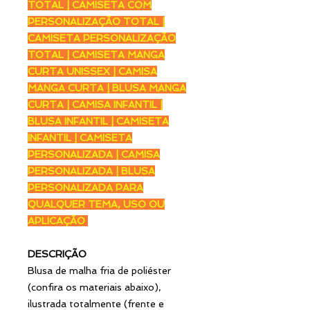
TOTAL | CAMISETA COM
PERSONALIZAÇÃO TOTAL |
CAMISETA PERSONALIZAÇÃO
TOTAL | CAMISETA MANGA
CURTA UNISSEX | CAMISA
MANGA CURTA | BLUSA MANGA
CURTA | CAMISA INFANTIL |
BLUSA INFANTIL | CAMISETA
INFANTIL | CAMISETA
PERSONALIZADA | CAMISA
PERSONALIZADA | BLUSA
PERSONALIZADA PARA
QUALQUER TEMA, USO OU
APLICAÇÃO
DESCRIÇÃO
Blusa de malha fria de poliéster
(confira os materiais abaixo),
ilustrada totalmente (frente e