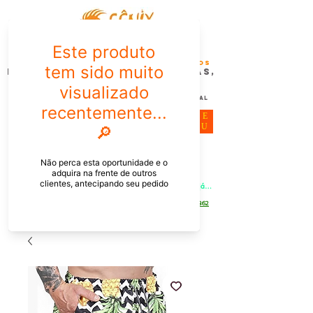
FÊNIX DESIGN STUDIO | Design
Gráfico| Desenvolvimento de Produtos
Personalizados para Pessoas,
Empresas e EventoS
Lembrancinhas, Brindes promocionais,
Decoração, Presentes e Comunicação Visual
ME
NU
Meu Carrinho
Entrar
PEDIDOS PELO CHAT OU WHATSAPP: Informe os produtos, 
quantidade e o CEP ou endereço de entrega e receba um link já 
com o frete para apenas pagar!
Duque de Caxias - Rio de Janeiro -
WhatsApp:
[21] 9 6546 4862