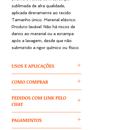
sublimada de alta qualidade,
aplicada diretamente ao tecido.
Tamanho único. Material elástico.
Produto lavável: Não há riscos de
danos ao material ou a estampa
após a lavagem, desde que não
submetido a rigor químico ou físico.
USOS E APLICAÇÕES
Para nossa linha de vestuário
COMO COMPRAR
personalizado ficar completa faltava
incluir peças de baixo. E agora, você
1 – Após adicionar o item ao
pode adquirir shorts personalizados
PEDIDOS COM LINK PELO
carrinho,
selecione as opções
para
para uso pessoal, comercial ou
CHAT
cores / tamanhos / modelos e
festivo. E o melhor, é que eles
outras que aparecerem.
podem ser estampados
Nos casos de pedidos exclusivos,
integralmente. Essa característica
PAGAMENTOS
produtos off-catálogo, itens
2 -
Digite no campo 1: tema, cores,
cria infinitas possibilidades de
complementares, produtos
textos, design, variações nas artes e