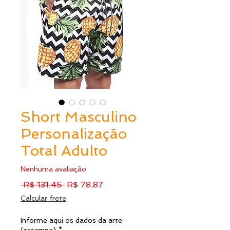
Short Masculino
Personalização
Total Adulto
Nenhuma avaliação
Preço
Preço
 R$ 131,45 
R$ 78,87
normal
promocional
Calcular frete
Informe aqui os dados da arte
(estampa)
*