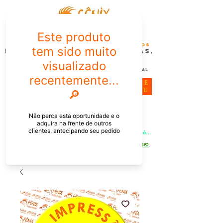
FÊNIX DESIGN STUDIO | Design
Gráfico| Desenvolvimento de Produtos
Personalizados para Pessoas,
Empresas e EventoS
Lembrancinhas, Brindes promocionais,
Decoração, Presentes e Comunicação Visual
ME
NU
Meu Carrinho
Entrar
PEDIDOS PELO CHAT OU WHATSAPP: Informe os produtos, 
quantidade e o CEP ou endereço de entrega e receba um link já 
com o frete para apenas pagar!
Duque de Caxias - Rio de Janeiro -
WhatsApp:
[21] 9 6546 4862