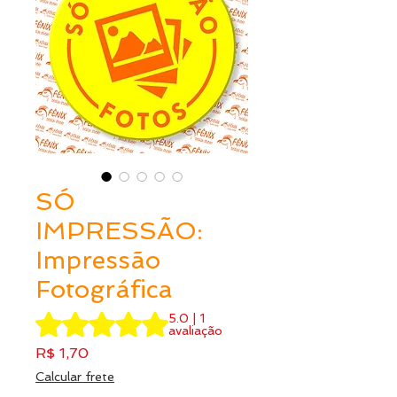
SÓ
IMPRESSÃO:
Impressão
Fotográfica
A classificação é 5.0 de 5 estrelas com base em 1 avalia
5.0 | 1
avaliação
Preço
R$ 1,70
Calcular frete