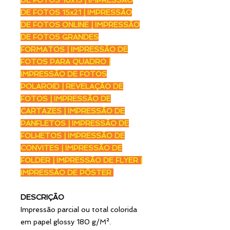
DE FOTOS 15x21 | IMPRESSÃO
DE FOTOS ONLINE | IMPRESSÃO
DE FOTOS GRANDES
FORMATOS | IMPRESSÃO DE
FOTOS PARA QUADRO |
IMPRESSÃO DE FOTOS
POLAROID | REVELAÇÃO DE
FOTOS | IMPRESSÃO DE
CARTAZES | IMPRESSÃO DE
PANFLETOS | IMPRESSÃO DE
FOLHETOS | IMPRESSÃO DE
CONVITES | IMPRESSÃO DE
FOLDER | IMPRESSÃO DE FLYER |
IMPRESSÃO DE PÔSTER
DESCRIÇÃO
Impressão parcial ou total colorida
em papel glossy 180 g/M².