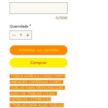
0/500
Quantidade
*
Adicionar ao carrinho
Comprar
TIGELA ACRÍLICA | JOGO COM 5
UNIDADES | DIVERSAS CORES |
TIGELAS PARA PERSONALIZAR |
JOGO DE TIGELAS | CUIAS |
VASINHOS | CUMBUCAS
| TIGELAS PARA AÇAÍ | TIGELAS