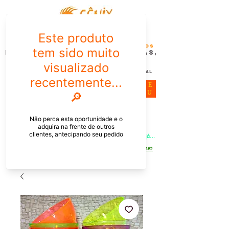
FÊNIX DESIGN STUDIO | Design
Gráfico| Desenvolvimento de Produtos
Personalizados para Pessoas,
Empresas e EventoS
Lembrancinhas, Brindes promocionais,
Decoração, Presentes e Comunicação Visual
ME
NU
Meu Carrinho
Entrar
PEDIDOS PELO CHAT OU WHATSAPP: Informe os produtos, 
quantidade e o CEP ou endereço de entrega e receba um link já 
com o frete para apenas pagar!
Duque de Caxias - Rio de Janeiro -
WhatsApp:
[21] 9 6546 4862