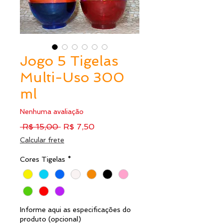
Jogo 5 Tigelas
Multi-Uso 300
ml
Nenhuma avaliação
Preço
Preço
 R$ 15,00 
R$ 7,50
normal
promocional
Calcular frete
Cores Tigelas
*
Informe aqui as especificações do
produto (opcional)