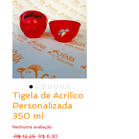
Tigela de Acrílico
Personalizada
350 ml
Nenhuma avaliação
Preço
Preço
 R$ 12,25 
R$ 6,30