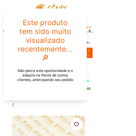
FÊNIX DESIGN STUDIO | Design
Gráfico| Desenvolvimento de Produtos
Personalizados para Pessoas,
Empresas e EventoS
Lembrancinhas, Brindes promocionais,
Decoração, Presentes e Comunicação Visual
ME
NU
Meu Carrinho
Entrar
PEDIDOS PELO CHAT OU WHATSAPP: Informe os produtos, 
quantidade e o CEP ou endereço de entrega e receba um link já 
com o frete para apenas pagar!
Duque de Caxias - Rio de Janeiro -
WhatsApp:
[21] 9 6546 4862